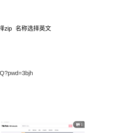
择zip 名称选择英文
kQ?pwd=3bjh
1