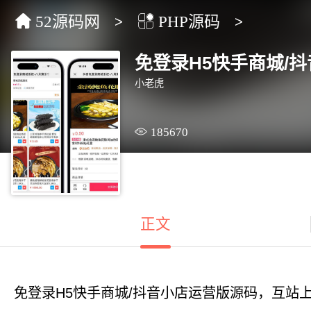
52源码网
PHP源码
>
>
免登录H5快手商城/
小老虎
185670
正文
免登录H5快手商城/抖音小店运营版源码，互站