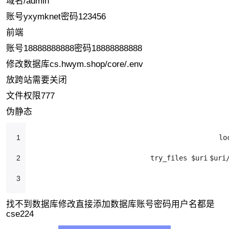
域名/admin
账号yxymknet密码123456
前端
账号18888888888密码18888888888
修改数据库cs.hwym.shop/core/.env
放跨站需要关闭
文件权限777
伪静态
1
lo
2
try_files
$uri
$uri
3
找不到数据库修改直接添加数据库账号密码用户名都是
cse224