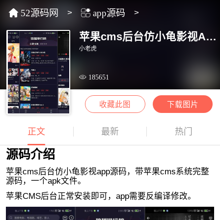
52源码网
>
app源码
>
苹果cms后台仿小龟影视APP源码V2.1
小老虎
185651
收藏此图
下载图片
正文
最新
热门
源码介绍
苹果cms后台仿小龟影视app源码，带苹果cms系统完整
源码，一个apk文件。
苹果CMS后台正常安装即可，app需要反编译修改。