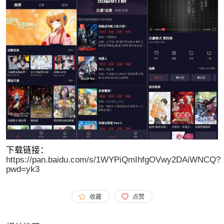
下载链接：
https://pan.baidu.com/s/1WYPiQmIhfgOVwy2DAiWNCQ?
pwd=yk3
收藏
点赞